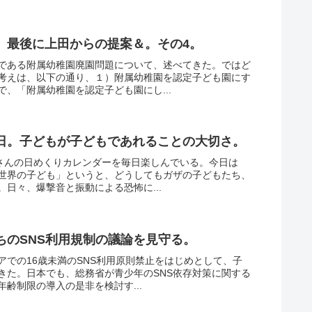
。最後に上田からの提案＆。その4。
である附属幼稚園廃園問題について、述べてきた。ではど
考えは、以下の通り、１）附属幼稚園を認定子ども園にす
、「附属幼稚園を認定子ども園にし...
日。子どもが子どもであれることの大切さ。
yさんの日めくりカレンダーを毎日楽しんでいる。今日は
世界の子ども」というと、どうしてもガザの子どもたち、
日々、爆撃音と振動による恐怖に...
ちのSNS利用規制の議論を見守る。
での16歳未満のSNS利用原則禁止をはじめとして、子
きた。日本でも、総務省が青少年のSNS依存対策に関する
齢制限の導入の是非を検討す...