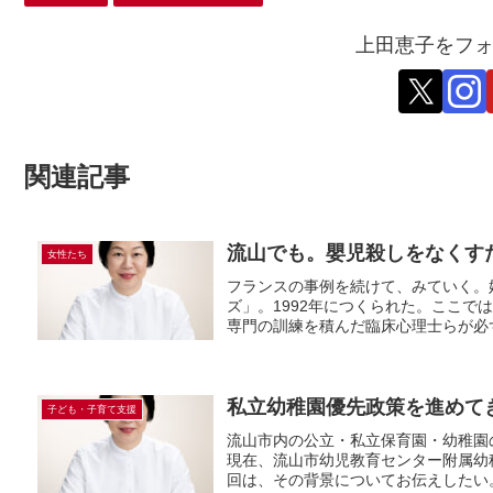
上田恵子をフ
関連記事
流山でも。嬰児殺しをなくすため
女性たち
フランスの事例を続けて、みていく。妊
ズ」。1992年につくられた。ここ
専門の訓練を積んだ臨床心理士らが必ず
私立幼稚園優先政策を進めて
子ども・子育て支援
流山市内の公立・私立保育園・幼稚園
現在、流山市幼児教育センター附属幼稚
回は、その背景についてお伝えしたい。