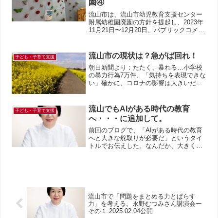
園④
流山市は、流山市幼児教育支援センター
附属幼稚園廃園の方針を提起し、2023年
11月21日〜12月20日、パブリックコメン
トを実施しました。寄せられたパブリッ
クコメントとそれに対する流山市からの
返答については、こちら↓で。意見を寄せ
流山市の現状は？急がば回れ！
子ども・子育て支援
た市民は2...
朝日新聞より：たたく、暴れる…小学校
の暴力行為7万件、「気持ちを表現できな
い」確かに、コロナの影響は大きいだろ
う。コロナが異例な対応だったのだか
ら、その後の対策も異例に行わなけれ
ば。 言葉が足りず、暴力になる。 その
流山でもAIがある時代の教育
子ども・子育て支援
通りだと思う。では、どう...
へ・・・に追加して。
前回のブログで、「AIがある時代の教育
へと大きな舵取りが必要だ」というタイ
トルでお伝えした。なんだか、大きく教
育が変わるかのようなタイトルになって
しまったので、改めてきちんと説明した
い。まず、大切なのは「読み・書き・計
算」。もう義務教育が始...
流山市で「問題をまとめる力とばらす
力」を考える。永野むつみさん講演会ー
その１.2025.02.04公開