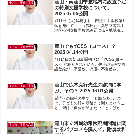
流山・南流山中敷地内に設置予定
子ども・子育て支援
の特別支援学校について。
2025.07.05公開
7月1日（火)14時より、南流山中学校第1
体育館にて、「（仮称）千葉県立南流山
地区特別支援学校の設置に係る地域説明
会」が行われ、出席してきた。今日は、
概要のみをご紹介することにする。◾️
概 要名 称：（仮称）千葉県立流
流山でもYOSS（ヨース）？
子ども・子育て支援
山地区特別支援学校...
2025.04.14公開
4月14日の朝日新聞朝刊に「YOSS(ヨー
ス)」が紹介されている。担任の先生や養
護教諭が、不登校、衣服の不自然さ、家
庭状況など、児童一人ひとりの「気にな
る程度」を点数で入力する。その結果
を、人工知能が判別し、アラート（警
流山で広木克行先生の講演に学
子ども・子育て支援
告）してくれるという...
ぶ。その３ 2025.06.01公開
質問への回答の中で、印象に残ったの
は、子どもの話を最後まで聞くというこ
と。親は「自分が聞きたいこと」ばかり
を聞いている。一方で、子どもが言いた
いことを話すとき、親は忙しすぎてきち
んと聞いていない。自分が聞きたいと思
流山市立附属幼稚園廃園問題に関
子ども・子育て支援
っている話ではないことを聞...
するパブコメを読んで。附属幼稚