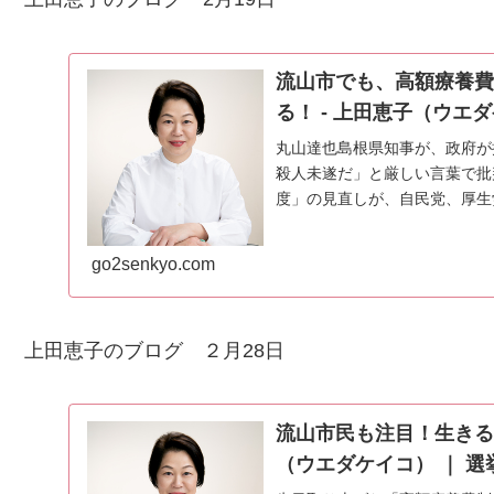
流山市でも、高額療養費
る！ - 上田恵子（ウエ
丸山達也島根県知事が、政府が
殺人未遂だ」と厳しい言葉で批
度」の見直しが、自民党、厚生
は承知していないが、私は、...
go2senkyo.com
上田恵子のブログ ２月28日
流山市民も注目！生きる
（ウエダケイコ） ｜ 