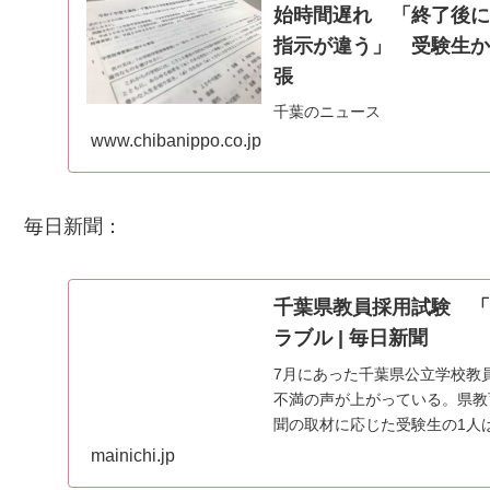
始時間遅れ 「終了後に
指示が違う」 受験生か
張
千葉のニュース
www.chibanippo.co.jp
毎日新聞：
千葉県教員採用試験 「
ラブル | 毎日新聞
7月にあった千葉県公立学校教
不満の声が上がっている。県教
聞の取材に応じた受験生の1人
した。
mainichi.jp