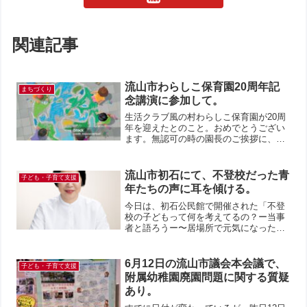
関連記事
流山市わらしこ保育園20周年記
まちづくり
念講演に参加して。
生活クラブ風の村わらしこ保育園が20周
年を迎えたとのこと。おめでとうござい
ます。無認可の時の園長のご挨拶に、
「大きな事故もなくここまで来れたこ
と」とあったけれど、本当にそう。息子
も、わらしこで「人としての土台」をつ
流山市初石にて、不登校だった青
子ども・子育て支援
くってもらった。体、舌（食...
年たちの声に耳を傾ける。
今日は、初石公民館で開催された「不登
校の子どもって何を考えてるの？ー当事
者と語ろうー〜居場所で元気になった僕
たち〜」に参加してきた。本当にいい企
画だった！！不登校を経験した青年たち
が、自分が学校に行かなくなった時の気
6月12日の流山市議会本会議で、
子ども・子育て支援
持ちなどを率直に話してく...
附属幼稚園廃園問題に関する質疑
あり。