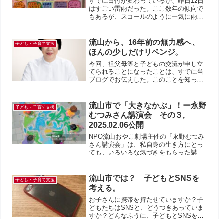
すでに日付が変わっているが、昨日12日
はすごい雷雨だった。ここ数年の傾向で
もあるが、スコールのように一気に雨が
集中するようになった。とにかく「激し
い雨」の予報が出たら、近くの建物の中
に入って雨が止むのを待ちましょう！無
流山から、16年前の無力感へ、
子ども・子育て支援
理しないのが一番！さて...
ほんの少しだけリベンジ。
今回、祖父母等と子どもの交流が申し立
てられることになったことは、すでに当
ブログでお伝えした。このことを知っ
て、私には、思い出すご夫婦がいる。政
策秘書として働いていた頃、Fさんのご
紹介で、Xさんご夫婦のお話を伺ったこ
流山市で「大きなかぶ」！ー永野
子ども・子育て支援
とがある。最愛のお嬢さんを...
むつみさん講演会 その３,
2025.02.06公開
NPO流山おやこ劇場主催の「永野むつみ
さん講演会」は、私自身の生き方にとっ
ても、いろいろな気づきをもらった講演
会だった。知らず知らずに涙が溢れた。
その気づきについて、今日はブログに取
り上げる最後に、ある絵本について書き
流山市では？ 子どもとSNSを
子ども・子育て支援
たい。講演会の中には、...
考える。
お子さんに携帯を持たせていますか？子
どもたちはSNSと、どうつきあっていま
すか？どんなふうに、子どもとSNSを見