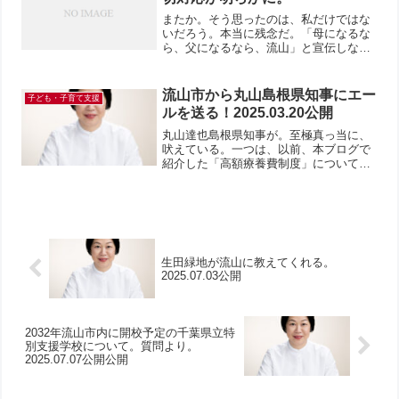
またか。そう思ったのは、私だけではな
いだろう。本当に残念だ。「母になるな
ら、父になるなら、流山」と宣伝しなが
ら、いじめの対応が今だに改善していな
いということか。今日のニュースで、流
山市内の小学校で起きたいじめ問題への
流山市から丸山島根県知事にエー
子ども・子育て支援
不適切な対応について、報...
ルを送る！2025.03.20公開
丸山達也島根県知事が。至極真っ当に、
吠えている。一つは、以前、本ブログで
紹介した「高額療養費制度」について。
もう一つは、中央教育審議会委員に慶應
義塾大学塾長伊藤公平氏を任命した判断
について。伊藤慶應義塾大学塾長は、
「国公立大学の学費を現在の...
生田緑地が流山に教えてくれる。
2025.07.03公開
2032年流山市内に開校予定の千葉県立特
別支援学校について。質問より。
2025.07.07公開公開