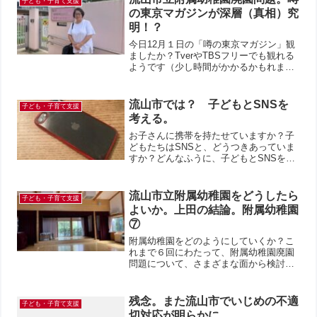
子ども・子育て支援
るKさんの姿も！ここのと...
の東京マガジンが深層（真相）究
明！？
今日12月１日の「噂の東京マガジン」観
ましたか？TverやTBSフリーでも観れる
ようです（少し時間がかかるかもれませ
んが）。まだの方は、ぜひ！！！流山市
唯一の公立幼稚園廃園問題を取り上げて
ました。「子育てするなら流山市」その
流山市では？ 子どもとSNSを
子ども・子育て支援
流山市が、唯一の...
考える。
お子さんに携帯を持たせていますか？子
どもたちはSNSと、どうつきあっていま
すか？どんなふうに、子どもとSNSを見
守っていますか？我が家は、高校入学ま
で携帯なし。携帯なしでの高校受験はよ
かったです。余計な喧嘩をしなくてよか
流山市立附属幼稚園をどうしたら
子ども・子育て支援
った（笑）！ただし、...
よいか。上田の結論。附属幼稚園
⑦
附属幼稚園をどのようにしていくか？こ
れまで６回にわたって、附属幼稚園廃園
問題について、さまざまな面から検討し
てきた。◯上田恵子の意見としては、流
山市立子ども支援センター附属幼稚園
は、隣接する市立江戸川台保育園ととも
残念。また流山市でいじめの不適
子ども・子育て支援
に、公立幼保連携型こども園...
切対応が明らかに。