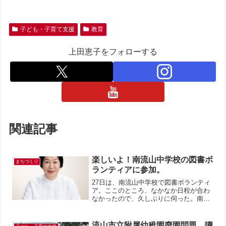
子ども・子育て支援
教育
上田恵子をフォローする
関連記事
楽しいよ！南流山中学校の図書ボ
まちづくり
ランティアに参加。
27日は、南流山中学校で図書ボランティ
ア。ここのところ、なかなか日程が合わ
なかったので、久しぶりに伺った。南流
山中学校の図書ボランティアは、皆さん
気持ちのいい方ばかり。口も手も動く
（笑）。これが大切。長年ご一緒してい
流山市立附属幼稚園廃園問題。噂