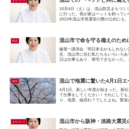
まちづくり
10月4日（土）は、流山防災まちづ
に行った。我が家はペットを飼ってい
2023年流山市長選挙の際の公約にも、
流山市で命を守る備えのために〜そ
防災
鍵屋一講演会「明日来るかもしれない
災、流山市に住む私たちもいろいろあ
日は仕事もあり、帰宅できなかった。そ
流山で地震に驚いた4月1日
防災
4月1日。新しい年度が始まった。新
て仕事をしてください！それにしても
り、地震。縦揺れ？でしたよね。緊張が
流山市から阪神・淡路大震災
まちづくり