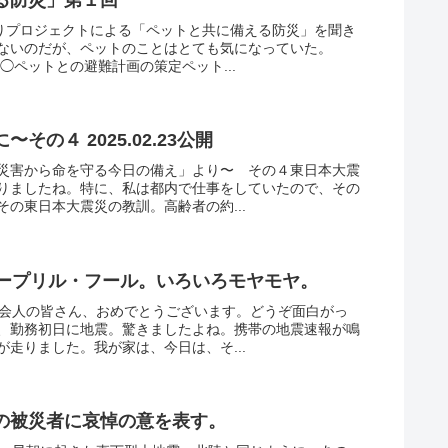
くりプロジェクトによる「ペットと共に備える防災」を聞き
ないのだが、ペットのことはとても気になっていた。
◯ペットとの避難計画の策定ペット...
の４ 2025.02.23公開
災害から命を守る今日の備え」より〜 その４東日本大震
りましたね。特に、私は都内で仕事をしていたので、その
の東日本大震災の教訓。高齢者の約...
エープリル・フール。いろいろモヤモヤ。
社会人の皆さん、おめでとうございます。どうぞ面白がっ
、勤務初日に地震。驚きましたよね。携帯の地震速報が鳴
走りました。我が家は、今日は、そ...
の被災者に哀悼の意を表す。