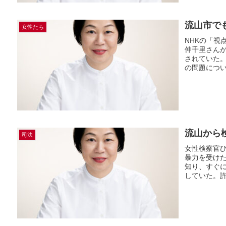
流山市で
女性たち
NHKの「視
仲千里さんが
されていた。
の問題につい
流山から
司法
女性検察官
暴力を受け
知り、すぐ
していた。許