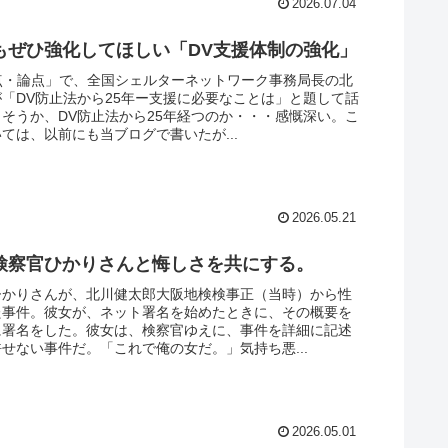
2026.07.04
もぜひ強化してほしい「DV支援体制の強化」
点・論点」で、全国シェルターネットワーク事務局長の北
「DV防止法から25年ー支援に必要なことは」と題して話
そうか、DV防止法から25年経つのか・・・感慨深い。こ
ては、以前にも当ブログで書いたが...
2026.05.21
検察官ひかりさんと悔しさを共にする。
ひかりさんが、北川健太郎大阪地検検事正（当時）から性
た事件。彼女が、ネット署名を始めたときに、その概要を
に署名をした。彼女は、検察官ゆえに、事件を詳細に記述
せない事件だ。「これで俺の女だ。」気持ち悪...
2026.05.01