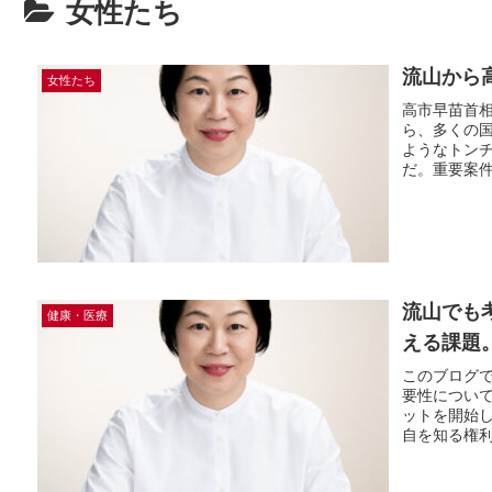
女性たち
流山から
女性たち
高市早苗首
ら、多くの
ようなトン
だ。重要案件
流山でも
健康・医療
える課題
このブログ
要性につい
ットを開始
自を知る権利