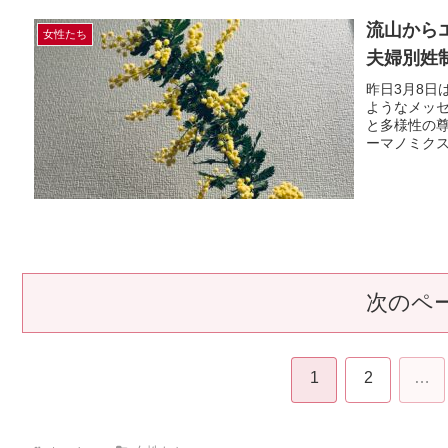
流山から
女性たち
夫婦別姓
昨日3月8
ようなメッ
と多様性の
ーマノミクス
次のペ
1
2
…