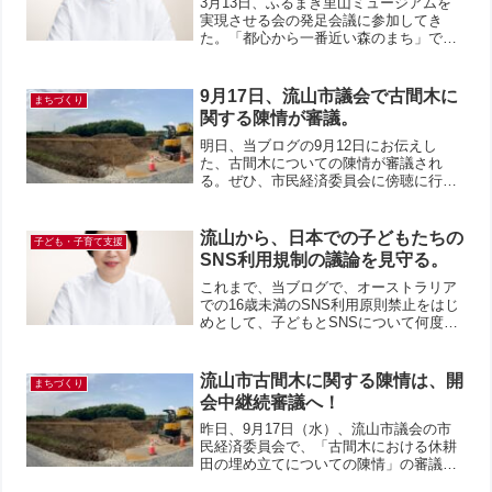
3月13日、ふるまぎ里山ミュージアムを
実現させる会の発足会議に参加してき
た。「都心から一番近い森のまち」であ
るはずの流山市は、ここ20年の間に、田
は３分の１、畑や森林は２分の１にまで
激減している。「生物多様性戦略ながれ
9月17日、流山市議会で古間木に
まちづくり
やま」を策定し、モニタ...
関する陳情が審議。
明日、当ブログの9月12日にお伝えし
た、古間木についての陳情が審議され
る。ぜひ、市民経済委員会に傍聴に行き
ましょう！9月17日(水) 午前10時～11時
頃10分前までに、市役所第1庁舎4階議会
事務局へ。ここで手続きをして、委員会
流山から、日本での子どもたちの
子ども・子育て支援
室に入室しま...
SNS利用規制の議論を見守る。
これまで、当ブログで、オーストラリア
での16歳未満のSNS利用原則禁止をはじ
めとして、子どもとSNSについて何度も
取り上げてきた。日本でも、総務省が青
少年のSNS依存対策に関する有識者会議
を開催、サービス利用時の年齢制限の導
流山市古間木に関する陳情は、開
まちづくり
入の是非を検討す...
会中継続審議へ！
昨日、9月17日（水）、流山市議会の市
民経済委員会で、「古間木における休耕
田の埋め立てについての陳情」の審議を
傍聴した。陳情は、約2時間近くも審議が