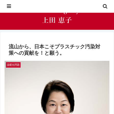
流山から、日本こそプラスチック汚染対
策への貢献を！と願う。
温暖化問題