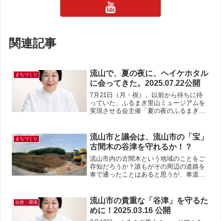
関連記事
流山で、夏の夜に、ヘイケホタル
まちづくり
に会ってきた。2025.07.22公開
7月21日（月・祝）、以前から待ちに待
っていた、ふるまぎ里山ミュージアムを
実現させる会主催「夏の夜のふるまぎ観
察会」に家族で参加してきた。集合は17
時。暗い道を歩くのも、なかなかスリリ
ング。たくさんの人が一緒なので怖くな
流山市と議会は、流山市の「宝」
まちづくり
い。ふるまぎ里山ミュ...
古間木の谷津を守れるか！？
流山市内の古間木という地域のことをご
存知だろうか？誰もがその周辺の道路を
車で通ったことはあると思うが、車道か
ら森林に入っていくことはないのではな
いだろうか？私は、今年5月5日、「ふる
まぎ里山ミュージアムを実現する会」
流山市の貴重な「谷津」を守るた
自然・環境
と、これに賛同する市民の...
めに！2025.03.16 公開