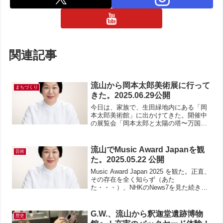
関連記事
流山から岡本太郎美術展に行って
まちづくり
きた。2025.06.29公開
今日は、家族で、生田緑地内にある「岡
本太郎美術館」に出かけてきた。開催中
の展覧会「岡本太郎と太陽の塔〜万国博
に賭けたもの」を見るためだ。この展覧
会とともに、約3時間にもわたる大阪万国
博覧会長編ドキュメンタリーも見てき
流山でMusic Award Japanを観
芸術
た。開会式で、子どものよ...
た。2025.05.22 公開
Music Award Japan 2025 を観た。正直、
その存在を全く知らず（あた
た・・・）、NHKのNews7を見た続き
で、細野晴臣さんが出てきたので「ちょ
っと見るかな」という程度だった。とこ
ろがオープニングがY.M.O「ライディー
G.W.、流山から釈迦堂遺跡博物
歴史
ン...