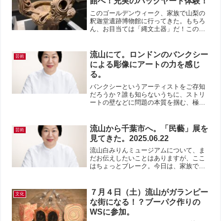
館へ！充実のバックヤード体験！
このゴールデンウィーク、家族で山梨の
釈迦堂遺跡博物館に行ってきた。もちろ
ん、お目当ては「縄文土器」だ！この釈
迦堂遺跡は、高速道路とサービスエリア
を建設するにあたって出てきた遺跡。な
ので、釈迦堂PAに車を停めて、階段をあ
流山にて。ロンドンのバンクシー
芸術
がり、博物館を訪れるこ...
による彫像にアートの力を感じ
る。
バンクシーというアーティストをご存知
だろうか？誰も知らないうちに、ストリ
ートの壁などに問題の本質を掴む、極め
て示唆に富む絵を描き、世界中の人々の
注目を集めた。しかし、そのアーティス
トの正体は謎。その謎が、さらに注目を
流山から千葉市へ。「民藝」展を
芸術
呼ぶアーティスト。といっ...
見てきた。2025.06.22
流山白みりんミュージアムについて、ま
だお伝えしたいことはありますが、ここ
はちょっとブレーク。今日は、家族で、
千葉県立美術館で6月29日（日）まで開
催中の「民藝」を見に行ってきた。我が
家は、縄文好きで、民藝好き。最近は、
７月４日（土）流山がガランピー
文化
受験だなんだと行けてい...
な街になる！？ブーパク作りの
WSに参加。