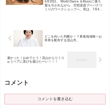
6月20日、 World Dance ＆Musicに後ろ
髪を引かれながら、空想楽器ブーパクづ
くりのワークショップへ。実は、7月4日
（土）流山がガランピーな街になるらし
い！？「ガランピーな音楽会」が開催予
定（詳しくは、ブログ最後に）。20日
は...
どこを向いた判断か！？東葛地域唯一お
米券を配布する流山市。
凄かった！おめでとう！流山からりくり
ゅうペアに喜びを届けた〜い！！！
コメント
コメントを書き込む