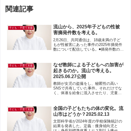
関連記事
流山から、2025年子どもの性被
子ども・子育て支援
害摘発件数を考える。
2月26日、共同通信は、18歳未満の子ど
もが性被害にあった事件の2025年摘発件
数について配信している。◾️摘発件数の概
要：18歳未満の子どもたちが性被害にあ
った件数は、3年連続増加し4858件。過
去10年間で最多だったという。児童ポル
なぜ教師による子どもへの加害が
子ども・子育て支援
ノの...
起きるのか。流山で考える。
2025.06.27公開
教師が女児の盗撮をし、秘匿性の高い
SNSで共有していた事件。それだけでな
く、体液を給食に混入させたり、児童の
楽器に塗りつけたり、合成写真を作った
りしていたという。気持ち悪い。今に始
まったことでもないように思うが、子ど
全国の子どもたちの体の変化。流
子ども・子育て支援
もを守るべき存在である先...
山市はどうか？2025.02.13
文部科学省が2024年度の学校保険統計の
結果を発表した。定義：痩身傾向児と
は：身長別標準体重より２割以上痩せて