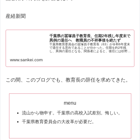
産経新聞
千葉県の冨塚昌子教育長、任期2年残し年度末で
異例の退任へ 教職員の不祥事後を絶たず
千葉県教育委員会の冨塚昌子教育長（63）が令和6年度末
で退任する意向であることが分かった。任期を約2年残
し、異例の退任となる。関係者によると、後任には杉野可
愛…
www.sankei.com
この間、このブログでも、教育長の辞任を求めてきた。
menu
流山から物申す。千葉県の高校入試差別。悔しい。
千葉県教育委員会の大改革が必要だ。