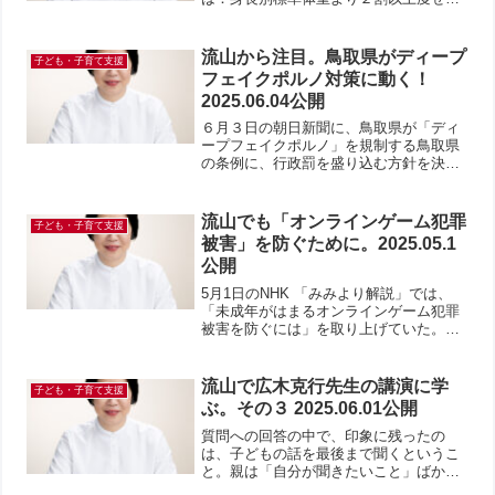
いる子を指す。肥満傾向児とは：身長別
標準体重より２割以上太っている子を指
す。集計方法が違う新型コロナ期20年
流山から注目。鳥取県がディープ
子ども・子育て支援
度〜23年度を除くと、...
フェイクポルノ対策に動く！
2025.06.04公開
６月３日の朝日新聞に、鳥取県が「ディ
ープフェイクポルノ」を規制する鳥取県
の条例に、行政罰を盛り込む方針を決め
たことを報じていた。極めて画期的
だ！！ディープフェイクポルノとは、生
成AIを悪用して、実在する子どものわい
流山でも「オンラインゲーム犯罪
子ども・子育て支援
せつな画像や動画をつくるこ...
被害」を防ぐために。2025.05.1
公開
5月1日のNHK 「みみより解説」では、
「未成年がはまるオンラインゲーム犯罪
被害を防ぐには」を取り上げていた。オ
ンラインゲームとは、インターネットを
通じてリアルタイムで複数の人と繋がっ
て楽しむゲームのこと。ボイスチャット
流山で広木克行先生の講演に学
子ども・子育て支援
機能でその場にいない...
ぶ。その３ 2025.06.01公開
質問への回答の中で、印象に残ったの
は、子どもの話を最後まで聞くというこ
と。親は「自分が聞きたいこと」ばかり
を聞いている。一方で、子どもが言いた