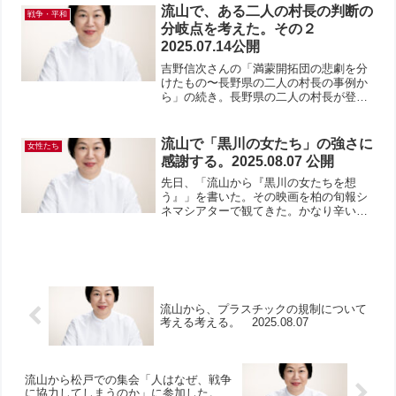
て分村移民した。日本軍が農民たちを守
流山で、ある二人の村長の判断の
戦争・平和
らず逃げていく中、多くの...
分岐点を考えた。その２
2025.07.14公開
吉野信次さんの「満蒙開拓団の悲劇を分
けたもの〜長野県の二人の村長の事例か
ら」の続き。長野県の二人の村長が登場
する。一人は、木下条村（現阿南町）の
佐々木忠綱村長、もう一人は、河野村
（現豊丘町）の胡桃沢盛村長。佐々木村
流山で「黒川の女たち」の強さに
女性たち
長については、大日方悦夫、...
感謝する。2025.08.07 公開
先日、「流山から『黒川の女たちを想
う』」を書いた。その映画を柏の旬報シ
ネマシアターで観てきた。かなり辛い。
黒川村では、結局、開拓団員の命を救っ
た女性たちは、差別と偏見にさらされ、
村を離れるものたちもいた。安江善子さ
んは、「満州にいる時より ...
流山から、プラスチックの規制について
考える考える。 2025.08.07
流山から松戸での集会「人はなぜ、戦争
に協力してしまうのか」に参加した。