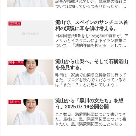
記事が掲載されていた。硫黄島の激戦に
ついては知っているつもりだったが、昨
年、従姉妹から、私にとって、そう遠く
ない人たちが硫黄島の激戦に関わってい
るということを知らされた。私の両親の
流山で、スペインのサンチェス首
国際政治
出身地からの部隊？が、...
相の演説に耳を傾け考える。
日本国憲法9条をもつわが国の首相が、ア
メリカとイスラエルによるイラン攻撃に
ついて、「法的評価を控える」として、
答えられない。これは、繰り返すが、
「わが国は法治国家ではない。」と言っ
ていることだ。今回のイラン攻撃につい
流山から山梨へ。そして石橋湛山
戦争・平和
て、国際法違反だと言明し...
を発見する。
昨日は、家族で山梨県立博物館に行って
きた。ブログを読んでくださっている方
は「また！？」とお思いでしょう
（笑）。まず、その時の話をご報告した
いと思っていたが、それは後日。急遽変
更！なぜ？（笑）実は、山梨県立博物館
流山から「黒川の女たち」を想
女性たち
のミュージアムショップで、数冊...
う。2025.07.16公開公開
ここ数日、満蒙開拓団について書いてき
た。最後に、黒川満蒙開拓団について書
きたい。黒川満蒙開拓団のことを知った
のは、数年前のことだ。岐阜県の黒川村
（現白川町黒川）からも満蒙開拓団とし